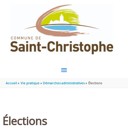
Aller au contenu
Aller au pied de page
MENU
PRINCIPAL
Accueil
Vie pratique
Démarches administratives
Élections
Élections