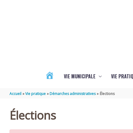
Aller au contenu
Aller au pied de page
VIE MUNICIPALE
VIE PRATI
ACTUALITÉS
Accueil
Vie pratique
Démarches administratives
Élections
Élections