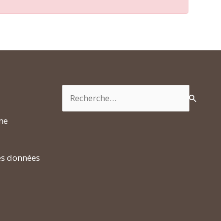
Rechercher :
rme
es données