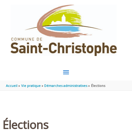
Aller au contenu
Aller au pied de page
MENU
PRINCIPAL
Accueil
Vie pratique
Démarches administratives
Élections
Élections