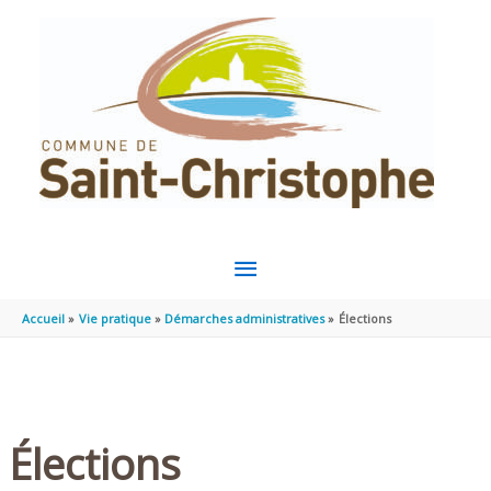
Aller au contenu
Aller au pied de page
MENU
PRINCIPAL
Accueil
Vie pratique
Démarches administratives
Élections
Élections