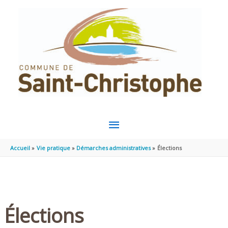
Aller au contenu
Aller au pied de page
MENU
PRINCIPAL
Accueil
Vie pratique
Démarches administratives
Élections
Élections