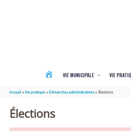
Aller au contenu
Aller au pied de page
VIE MUNICIPALE
VIE PRATI
ACTUALITÉS
Accueil
Vie pratique
Démarches administratives
Élections
Élections