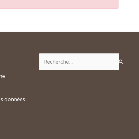
Rechercher :
rme
es données