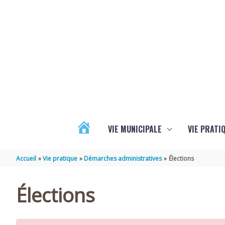
Aller au contenu
Aller au pied de page
VIE MUNICIPALE
VIE PRATI
ACTUALITÉS
Accueil
Vie pratique
Démarches administratives
Élections
Élections