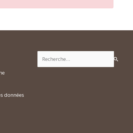
Rechercher :
rme
es données