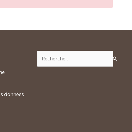
Rechercher :
rme
es données