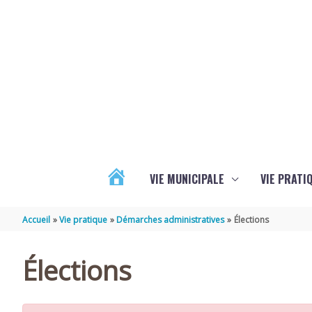
Aller au contenu
Aller au pied de page
VIE MUNICIPALE
VIE PRATI
ACTUALITÉS
Accueil
Vie pratique
Démarches administratives
Élections
Élections