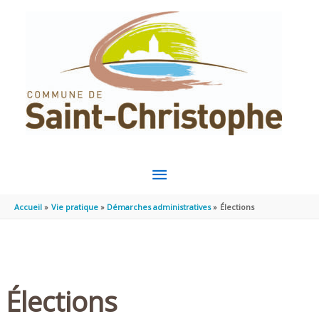
Aller au contenu
Aller au pied de page
MENU
PRINCIPAL
Accueil
Vie pratique
Démarches administratives
Élections
Élections