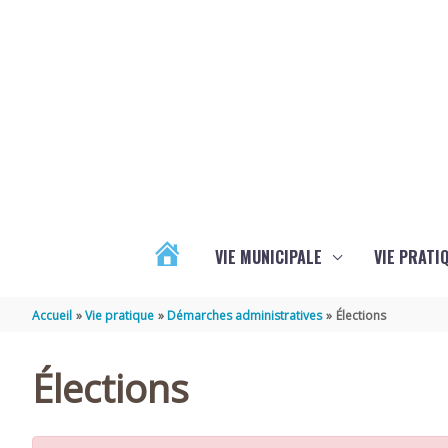
Aller au contenu
Aller au pied de page
VIE MUNICIPALE
VIE PRATI
ACTUALITÉS
Accueil
Vie pratique
Démarches administratives
Élections
Élections