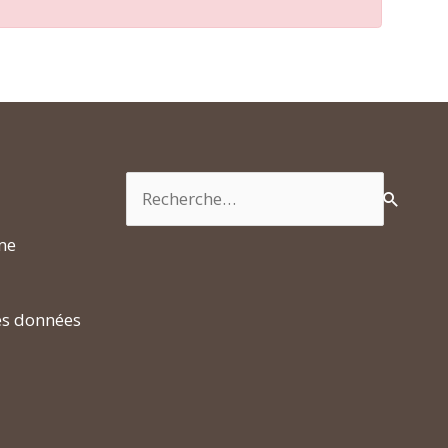
Rechercher :
rme
es données