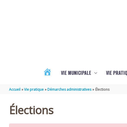
Aller au contenu
Aller au pied de page
VIE MUNICIPALE
VIE PRATI
ACTUALITÉS
Accueil
Vie pratique
Démarches administratives
Élections
Élections