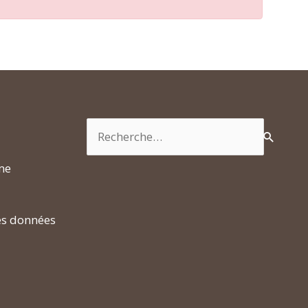
Rechercher :
rme
es données