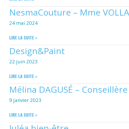
BOURGEOIS
NesmaCouture – Mme VOLLA
–
MASSAGES
24 mai 2024
ET
RELAXATION
NESMACOUTURE
LIRE LA SUITE »
–
Design&Paint
MME
VOLLAUD
22 juin 2023
CAMILLE
DESIGN&PAINT
LIRE LA SUITE »
Mélina DAGUSÉ – Conseillère
9 janvier 2023
MÉLINA
LIRE LA SUITE »
DAGUSÉ
Juléa bien-être
–