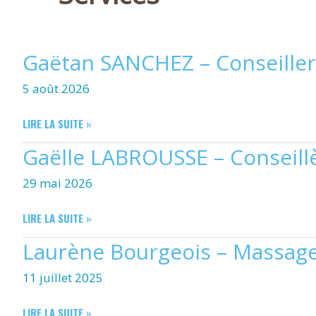
Gaëtan SANCHEZ – Conseiller
5 août 2026
GAËTAN
LIRE LA SUITE »
SANCHEZ
Gaëlle LABROUSSE – Conseill
–
CONSEILLER
29 mai 2026
EN
IMMOBILIER
GAËLLE
LIRE LA SUITE »
LABROUSSE
Laurène Bourgeois – Massages
–
CONSEILLÈRE
11 juillet 2025
EN
IMMOBILIER
LAURÈNE
LIRE LA SUITE »