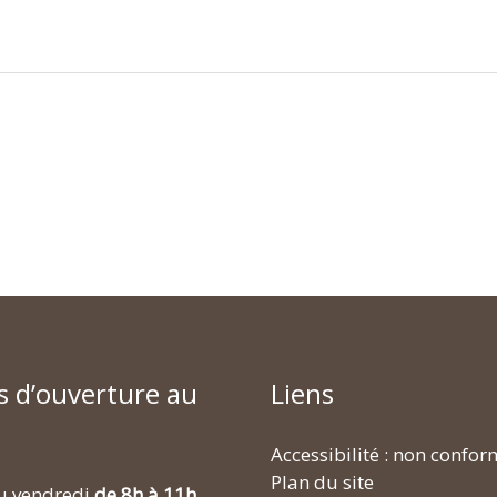
s d’ouverture au
Liens
Accessibilité : non confo
Plan du site
u vendredi
de 8h à 11h