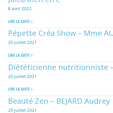
CONSEILLÈRE
8 avril 2022
EN
IMMOBILIER
JULÉA
LIRE LA SUITE »
BIEN-
Pépette Créa Show – Mme A
ÊTRE
20 juillet 2021
PÉPETTE
LIRE LA SUITE »
CRÉA
Diététicienne nutritionniste
SHOW
–
20 juillet 2021
MME
AUBOIN
AGNÈS
DIÉTÉTICIENNE
LIRE LA SUITE »
NUTRITIONNISTE
Beauté Zen – BEJARD Audrey
–
BESSON
20 juillet 2021
CHRISTINE