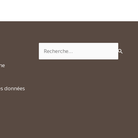
Rechercher :
rme
es données