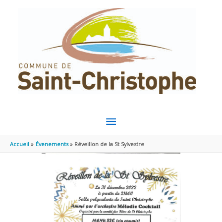
Aller au contenu
Aller au pied de page
MENU
PRINCIPAL
Accueil
Évenements
Réveillon de la St Sylvestre