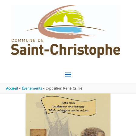
Aller au contenu
Aller au pied de page
MENU
PRINCIPAL
Accueil
Évenements
Exposition René Caillié