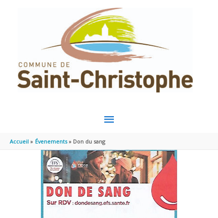
Aller au contenu
Aller au pied de page
MENU
PRINCIPAL
Accueil
Évenements
Don du sang