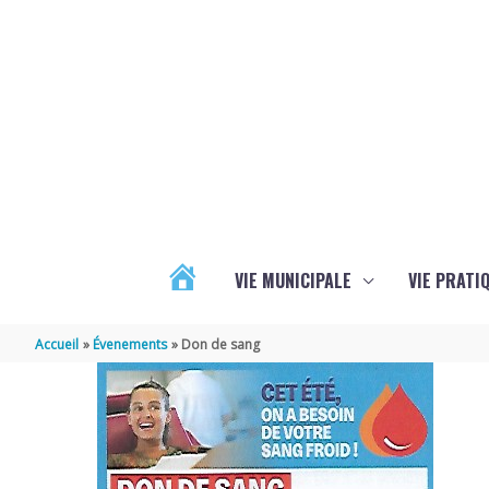
Aller au contenu
Aller au pied de page
VIE MUNICIPALE
VIE PRATI
ACTUALITÉS
Accueil
Évenements
Don de sang