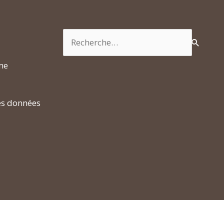
Rechercher :
rme
es données