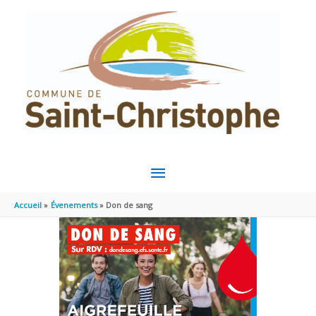
Aller au contenu
Aller au pied de page
MENU
PRINCIPAL
Accueil
Évenements
Don de sang