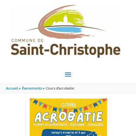
Aller au contenu
Aller au pied de page
MENU
PRINCIPAL
Accueil
Évenements
Cours d’acrobatie