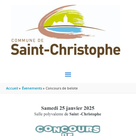
Aller au contenu
Aller au pied de page
MENU
PRINCIPAL
Accueil
Évenements
Concours de belote