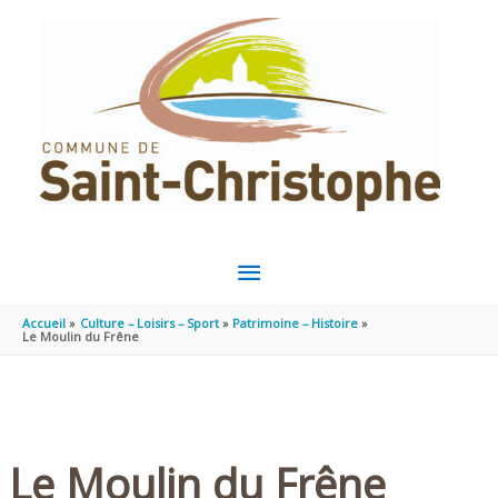
Aller au contenu
Aller au pied de page
MENU
PRINCIPAL
Accueil
Culture – Loisirs – Sport
Patrimoine – Histoire
Le Moulin du Frêne
Le Moulin du Frêne