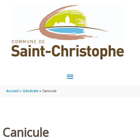
Aller au contenu
Aller au pied de page
MENU
PRINCIPAL
Accueil
Générale
Canicule
Canicule