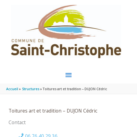
Aller au contenu
Aller au pied de page
MENU
PRINCIPAL
Accueil
Structures
Toitures art et tradition – DUJON Cédric
Toitures art et tradition – DUJON Cédric
Contact
06 76 40 29 36