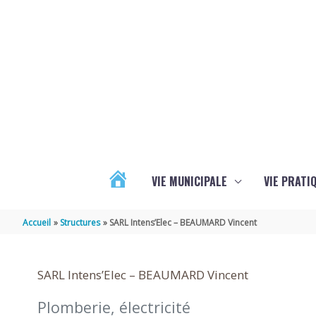
Aller au contenu
Aller au pied de page
VIE MUNICIPALE
VIE PRATI
ACTUALITÉS
Accueil
Structures
SARL Intens’Elec – BEAUMARD Vincent
SARL Intens’Elec – BEAUMARD Vincent
Plomberie, électricité