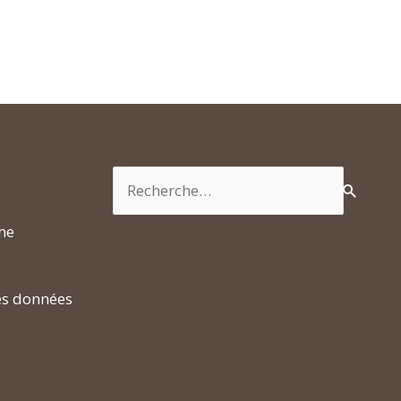
Rechercher :
rme
es données