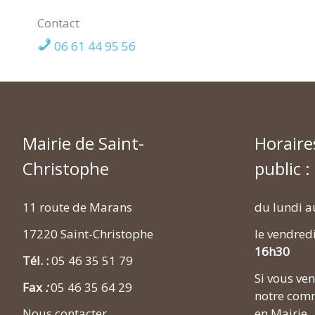
Contact
06 61 44 95 56
Mairie de Saint-
Horaire
Christophe
public :
11 route de Marans
du lundi a
17220 Saint-Christophe
le vendred
16h30
Tél. :
05 46 35 51 79
Si vous v
Fax
:
05 46 35 64 29
notre comm
en Mairie.
Nous contacter